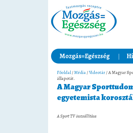
Mozgás=Egészség
Hí
Főoldal
/
Média
/
Videotár
/ A Magyar Spo
állapotát.
A Magyar Sporttudom
egyetemista korosztál
A Sport TV összeállítása