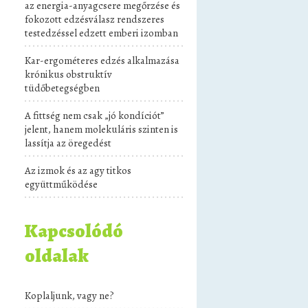
az energia-anyagcsere megőrzése és
fokozott edzésválasz rendszeres
testedzéssel edzett emberi izomban
Kar-ergométeres edzés alkalmazása
krónikus obstruktív
tüdőbetegségben
A fittség nem csak „jó kondíciót”
jelent, hanem molekuláris szinten is
lassítja az öregedést
Az izmok és az agy titkos
együttműködése
Kapcsolódó
oldalak
Koplaljunk, vagy ne?