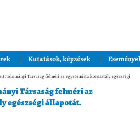
rek
Kutatások, képzések
Események
rttudományi Társaság felméri az egyetemista korosztály egészségi
ányi Társaság felméri az
y egészségi állapotát.