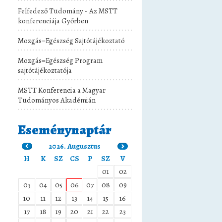
Felfedező Tudomány - Az MSTT
konferenciája Győrben
Mozgás=Egészség Sajtótájékoztató
Mozgás=Egészség Program
sajtótájékoztatója
MSTT Konferencia a Magyar
Tudományos Akadémián
Eseménynaptár
2026. Augusztus
H
K
SZ
CS
P
SZ
V
01
02
03
04
05
06
07
08
09
10
11
12
13
14
15
16
17
18
19
20
21
22
23