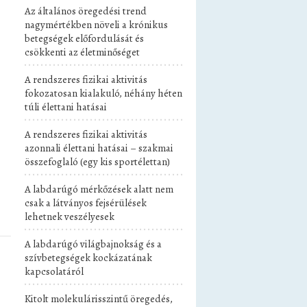
Az általános öregedési trend
nagymértékben növeli a krónikus
betegségek előfordulását és
csökkenti az életminőséget
A rendszeres fizikai aktivitás
fokozatosan kialakuló, néhány héten
túli élettani hatásai
A rendszeres fizikai aktivitás
azonnali élettani hatásai – szakmai
összefoglaló (egy kis sportélettan)
A labdarúgó mérkőzések alatt nem
csak a látványos fejsérülések
lehetnek veszélyesek
A labdarúgó világbajnokság és a
szívbetegségek kockázatának
kapcsolatáról
Kitolt molekulárisszintű öregedés,