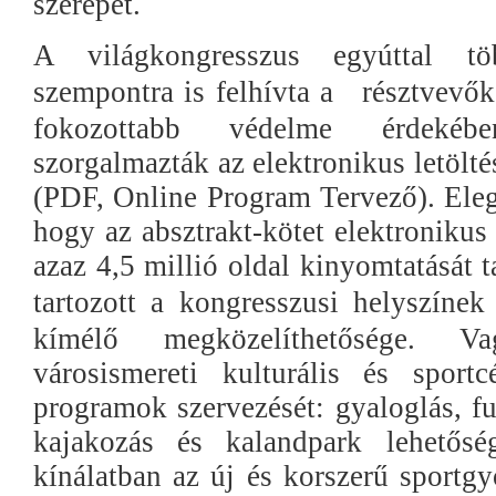
szerepet.
A világkongresszus egyúttal t
szempontra is felhívta a
résztvevők
fokozottabb védelme érdekéb
szorgalmazták az elektronikus letölté
(PDF, Online Program Tervező). Eleg
hogy az absztrakt-kötet elektronikus
azaz 4,5 millió oldal kinyomtatását 
tartozott a kongresszusi helyszínek
kímélő megközelíthetősége. V
városismereti kulturális és sport
programok szervezését: gyaloglás, fu
kajakozás és kalandpark lehetős
kínálatban az új és korszerű sportgy