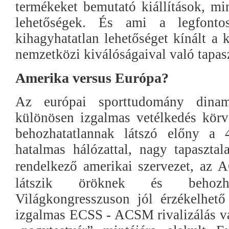
termékeket bemutató kiállítások, min
lehetőségek. És ami a legfontos
kihagyhatatlan lehetőséget kínált a 
nemzetközi kiválóságaival való tapasz
Amerika versus Európa?
Az európai sporttudomány dinami
különösen izgalmas vetélkedés kör
behozhatatlannak látszó előny a 
hatalmas hálózattal, nagy tapasztala
rendelkező amerikai szervezet, az
látszik öröknek és behozh
Világkongresszuson jól érzékelhet
izgalmas ECSS - ACSM rivalizálás vá