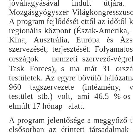
jóváhagyásával indult útjár
Mozgásgyógyszer Világkongresszuso
A program fejlődését ettől az időtől 
regionális központ (Észak-Amerika, 
Kína, Ausztrália, Európa és Ázs
szervezését, terjesztését. Folyamat
országok
nemzeti szervező-végre
Task Forces), s ma már 31 orsz
testületek. Az egyre bővülő hálózat
960 tagszervezete (intézmény, vá
testület stb.) volt, ami 46.5 %-o
elmúlt 17 hónap
alatt.
A program jelentősége a meggyőző te
elsősorban az érintett társadalmak 