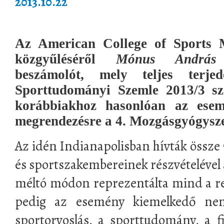
2013.10.22
Az American College of Sports
közgyűléséről
Mónus András
k
beszámolót, mely teljes terj
Sporttudományi Szemle 2013/3 s
korábbiakhoz hasonlóan az esem
megrendezésre a 4. Mozgásgyógysze
Az idén Indianapolisban hívták össze
és sportszakembereinek részvételével 
méltó módon reprezentálta mind a r
pedig az esemény kiemelkedő nem
sportorvoslás, a sporttudomány, a fi