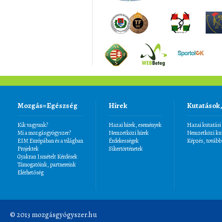
Mozgás=Egészség
Hírek
Kutatások
Kik vagyunk?
Hazai hírek, események
Hazai kutatási
Mi a mozgásgyógyszer?
Nemzetközi hírek
Nemzetközi kut
EIM Európában és a világban
Érdekességek
Képzés, tovább
Projektek
Sikertörténetek
Gyakran Ismételt Kérdések
Támogatóink, partnereink
Elérhetőség
© 2013 mozgásgyógyszer.hu