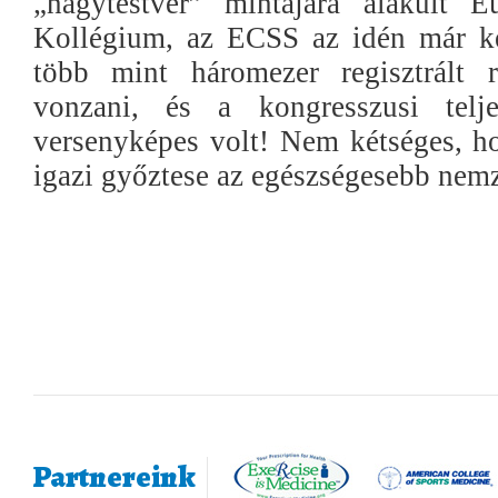
„nagytestvér” mintájára alakult E
Kollégium, az ECSS az idén már ké
több mint háromezer regisztrált r
vonzani, és a kongresszusi telj
versenyképes volt! Nem kétséges, h
igazi győztese az egészségesebb nemz
Partnereink