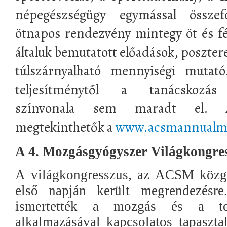
népegészségügy egymással összef
ötnapos rendezvény mintegy öt és fél
általuk bemutatott előadások, poszte
túlszárnyalható mennyiségi mutató
teljesítménytől a tanácskozás
színvonala sem maradt el. Az
megtekinthetők a
www.acsmannualme
A 4. Mozgásgyógyszer Világkongre
A világkongresszus, az ACSM közgy
első napján került megrendezésr
ismertették a mozgás és a tes
alkalmazásával kapcsolatos tapasztal