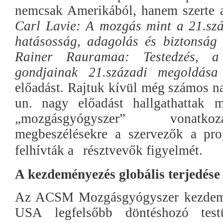
nemcsak Amerikából, hanem szerte a
Carl Lavie: A mozgás mint a 21.szá
hatásosság, adagolás és biztonsá
Rainer Rauramaa: Testedzés, a 
gondjainak 21.századi megoldás
előadást. Rajtuk kívül még számos na
un. nagy előadást hallgathattak
„mozgásgyógyszer” vonatko
megbeszélésekre a szervezők a pro
felhívták a
résztvevők figyelmét.
A kezdeményezés globális terjedése
Az ACSM Mozgásgyógyszer kezdemé
USA legfelsőbb döntéshozó test