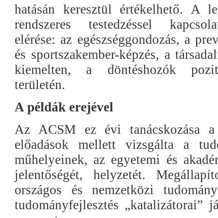
hatásán keresztül értékelhető. A l
rendszeres testedzéssel kapcsola
elérése: az egészséggondozás, a pre
és sportszakember-képzés, a társada
kiemelten, a döntéshozók pozití
területén.
A példák erejével
Az ACSM ez évi tanácskozása a m
előadások mellett vizsgálta a t
műhelyeinek, az egyetemi és akadé
jelentőségét, helyzetét. Megállap
országos és nemzetközi tudomány
tudományfejlesztés „katalizátorai” 