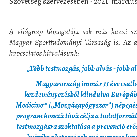
Szövetség szervezésében - 2021. március 
#######
A világnap támogatója sok más hazai sze
Magyar Sporttudományi Társaság is. Az a
kapcsolatos hitvalásunk:
„Több testmozgás, jobb alvás - jobb a
Magyarország immár 11 éve csatla
kezdeményezésből kiindulva Európában
Medicine™ („Mozgásgyógyszer”) népegé
program hosszú távú célja a tudatformál
testmozgásra szoktatása a prevenció erős