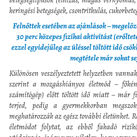
keringési betegségek, csontritkulás, cukorbete
Felnőttek esetében az ajánlások – megelőzé
30 perc közepes fizikai aktivitást (erőltet
ezzel egyidejűleg az üléssel töltött idő csö
megtétele már sokat se
Különösen veszélyeztetett helyzetben vanna
szerint a mozgáshiányos életmód – főkén
számítógép) előtt töltött idő miatt – már f
terjed, pedig a gyermekkorban megszoko
meghatározzák az egész további életünket. 
életmódot folytat, az ebből fakadó rizikó