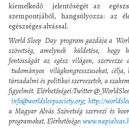
kiemelkedő jelentőségét az egészs
szempontjából, hangsúlyozza: az él
egészséges alvással.
World Sleep Day program gazdája a World
szövetség, amelynek küldetése, hogy hir
fontosságát az egész világon, szervezze 
tudományos világkongresszusokat, célja, 
társadalmi és politikai szervezetek, a szak
figyelmét. Elérhetőségei:Twitter @_WorldS
info@worldsleepsociety.org
;
http://worldsle
a Magyar Alvás Szövetség szervezi és koor
programokat. Elérhetősége:
www.napialvas.