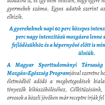
utódaira is, és így nem véletlen, hogy egyre n
gyermekek száma. Egyes adatok szerint a
elhízik.
A gyerekeknek napi 60 perc közepes intenz
perc nagy intenzitású mozgásra lenne 
fejlődésükhöz és a képernyővé előtt is mi
ülniük.
A Magyar Sporttudományi Társasá
Mozgás=Egészség Program
jával szeretne 
életmódból adódó a megbetegedések kiala
tényezők kiküszöböléséhez. Célkitűzésün
orvosok a közeli jövőben már receptre írják fel