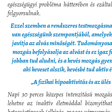
egészségügyi probléma hátterében és ezáltal
felgyorsulnak.
Ezzel szemben a rendszeres testmozgásnak
van egészségünk szempontjából, amelyek 
javítja az alvás minőségét. Tudományosan
mozgás befolyásolja az alvást és ez igaz f
jobban tud aludni, és a kevés mozgás gyen
aki keveset alszik, kevésbé tud aktív 
„A fizikai hipoaktivitás és az ülé
Napi 30 perces közepes intenzitású mozgás
lehetne az inaktív életmóddal bizonyítha
betegségtípusok (elhízás, magas vérnyomás, 