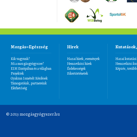
Mozgás=Egészség
Hírek
Kutatások
Kik vagyunk?
Hazai hírek, események
Hazai kutatási
Mi a mozgásgyógyszer?
Nemzetközi hírek
Nemzetközi kut
EIM Európában és a világban
Érdekességek
Képzés, tovább
Projektek
Sikertörténetek
Gyakran Ismételt Kérdések
Támogatóink, partnereink
Elérhetőség
© 2013 mozgásgyógyszer.hu