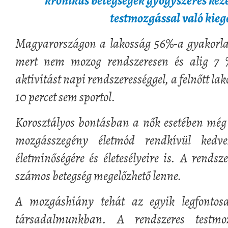
krónikus betegségek gyógyszeres keze
testmozgással való kiegé
Magyarországon a lakosság 56%-a gyakorlat
mert nem mozog rendszeresen és alig 7 %
aktivitást napi rendszerességgel, a felnőtt 
10 percet sem sportol.
Korosztályos bontásban a nők esetében még 
mozgásszegény életmód rendkívül kedv
életminőségére és életesélyeire is. A rendsz
számos betegség megelőzhető lenne.
A mozgáshiány tehát az egyik legfontos
társadalmunkban. A rendszeres testm