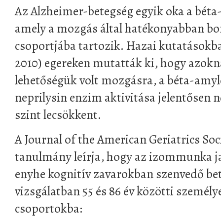
Az Alzheimer-betegség egyik oka a béta
amely a mozgás által hatékonyabban bo
csoportjába tartozik. Hazai kutatásokb
2010) egereken mutatták ki, hogy azokná
lehetőségük volt mozgásra, a béta-amylo
neprilysin enzim aktivitása jelentősen 
szint lecsökkent.
A Journal of the American Geriatrics So
tanulmány leírja, hogy az izommunka javí
enyhe kognitív zavarokban szenvedő be
vizsgálatban 55 és 86 év közötti személy
csoportokba: