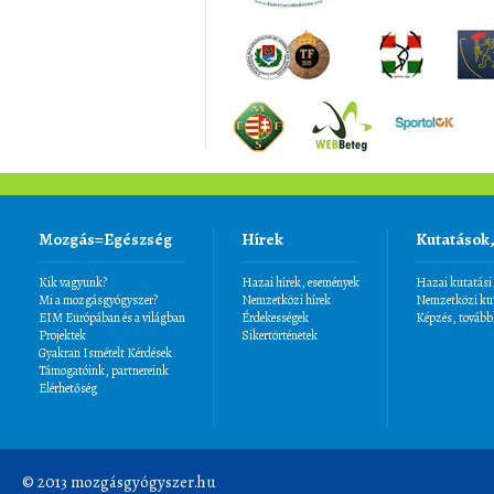
Mozgás=Egészség
Hírek
Kutatások
Kik vagyunk?
Hazai hírek, események
Hazai kutatási
Mi a mozgásgyógyszer?
Nemzetközi hírek
Nemzetközi kut
EIM Európában és a világban
Érdekességek
Képzés, tovább
Projektek
Sikertörténetek
Gyakran Ismételt Kérdések
Támogatóink, partnereink
Elérhetőség
© 2013 mozgásgyógyszer.hu