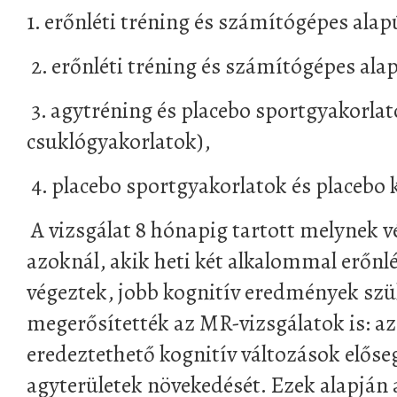
1. erőnléti tréning és számítógépes alap
2. erőnléti tréning és számítógépes ala
3. agytréning és placebo sportgyakorlat
csuklógyakorlatok),
4. placebo sportgyakorlatok és placebo 
A vizsgálat 8 hónapig tartott melynek 
azoknál, akik heti két alkalommal erőnl
végeztek, jobb kognitív eredmények szü
megerősítették az MR-vizsgálatok is: az
eredeztethető kognitív változások előse
agyterületek növekedését. Ezek alapján a