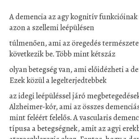
A demencia az agy kognitív funkcióinak 
azon a szellemi leépülésen
túlmenően, ami az öregedés természetes
következik be. Több mint kétszáz
olyan betegség van, ami előidézheti a d
Ezek közül a legelterjedtebbek
az idegi leépüléssel járó megbetegedése
Alzheimer-kór, ami az összes demenciá
mint feléért felelős. A vascularis demen
típusa a betegségnek, amit az agyi erek