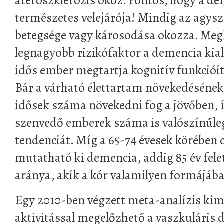
ateroszklerozis okoz. Fontos, hogy a d
természetes velejárója! Mindig az agysz
betegsége vagy károsodása okozza. Megl
legnagyobb rizikófaktor a demencia kia
idős ember megtartja kognitív funkciói
Bár a várható élettartam növekedéséne
idősek száma növekedni fog a jövőben, 
szenvedő emberek száma is valószínűleg
tendenciát. Míg a 65-74 évesek körében
mutatható ki demencia, addig 85 év fel
aránya, akik a kór valamilyen formájáb
Egy 2010-ben végzett meta-analízis kimu
aktivitással megelőzhető a vaszkuláris 