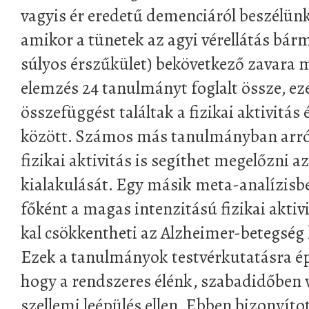
vagyis ér eredetű demenciáról beszélün
amikor a tünetek az agyi vérellátás bárm
súlyos érszűkület) bekövetkező zavara m
elemzés 24 tanulmányt foglalt össze, ez
összefüggést találtak a fizikai aktivitás
között. Számos más tanulmányban arról
fizikai aktivitás is segíthet megelőzni 
kialakulását. Egy másik meta-analízisb
főként a magas intenzitású fizikai akti
kal csökkentheti az Alzheimer-betegség 
Ezek a tanulmányok testvérkutatásra ép
hogy a rendszeres élénk, szabadidőben 
szellemi leépülés ellen. Ebben bizonyíto