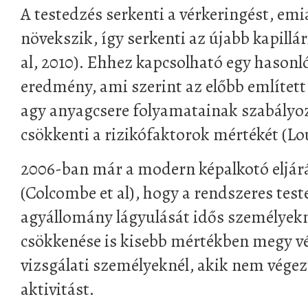
A testedzés serkenti a vérkeringést, emia
növekszik, így serkenti az újabb kapillá
al, 2010). Ehhez kapcsolható egy hasonl
eredmény, ami szerint az előbb említett
agy anyagcsere folyamatainak szabályoz
csökkenti a rizikófaktorok mértékét (Lou
2006-ban már a modern képalkotó eljár
(Colcombe et al), hogy a rendszeres test
agyállomány lágyulását idős személyekn
csökkenése is kisebb mértékben megy vé
vizsgálati személyeknél, akik nem végez
aktivitást.