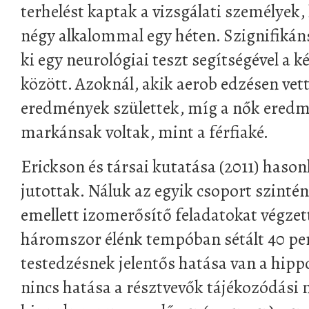
terhelést kaptak a vizsgálati személyek
négy alkalommal egy héten. Szignifiká
ki egy neurológiai teszt segítségével a 
között. Azoknál, akik aerob edzésen vett
eredmények születtek, míg a nők eredm
markánsak voltak, mint a férfiaké.
Erickson és társai kutatása (2011) hason
jutottak. Náluk az egyik csoport szinté
emellett izomerősítő feladatokat végzet
háromszor élénk tempóban sétált 40 per
testedzésnek jelentős hatása van a hip
nincs hatása a résztvevők tájékozódási