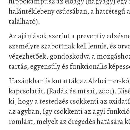
hippokampusz az előagy (nagyagy) egy r
halántéklebeny csúcsában, a hatrétegű a
található).
Az ajánlások szerint a preventív edzés
személyre szabottnak kell lennie, és orv
végezhetőek, gondoskodva a mozgáshoz
tartás, egyensúly és funkcionális képess
Hazánkban is kutatták az Alzheimer-kó
kapcsolatát. (Radák és mtsai, 2001). Kís
ki, hogy a testedzés csökkenti az oxida
az agyban, így csökkenti az agyi funkc
romlást, melyek az öregedés hatására k