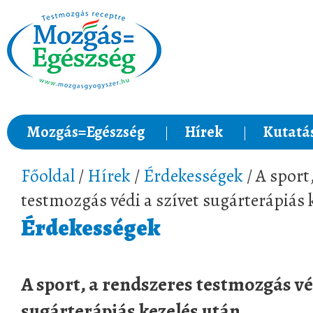
Mozgás=Egészség
Hírek
Kutatá
Főoldal
/
Hírek
/
Érdekességek
/ A sport
testmozgás védi a szívet sugárterápiás 
Érdekességek
A sport, a rendszeres testmozgás véd
sugárterápiás kezelés után