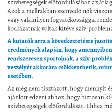
szívbetegségek előfordulásában az átla
Azok a mellrákban szenvedő nők viszont
vagy valamilyen fogyatékossággal rende
kockázatnak voltak kitéve szív-problém
A kutatók arra a következtetésre jutotta
eredmények alapján, hogy amennyiben 
rendszeresen sportolnak, a szív-probl
veszélyét akkorára csökkenthetik, mint
esetében.
Az még nem tisztázott, hogy mennyit és
ajánlott edzeni ahhoz, hogy biztosan ki
szívbetegségek előfordulását. Ehhez mé