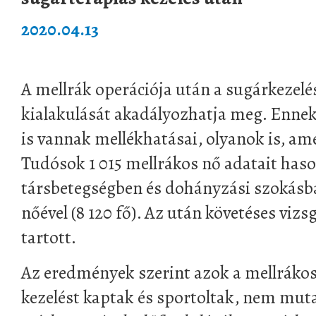
2020.04.13
A mellrák operációja után a sugárkezelés
kialakulását akadályozhatja meg. Enne
is vannak mellékhatásai, olyanok is, amel
Tudósok 1 015 mellrákos nő adatait haso
társbetegségben és dohányzási szokás
nőével (8 120 fő). Az után követéses vizs
tartott.
Az eredmények szerint azok a mellrákos
kezelést kaptak és sportoltak, nem muta