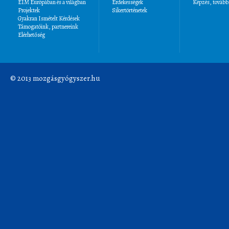
EIM Európában és a világban
Érdekességek
Képzés, tovább
Projektek
Sikertörténetek
Gyakran Ismételt Kérdések
Támogatóink, partnereink
Elérhetőség
© 2013 mozgásgyógyszer.hu