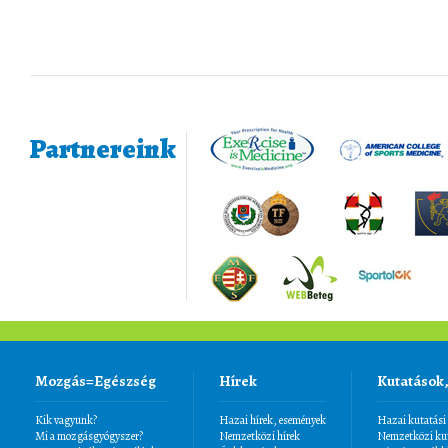
Partnereink
Mozgás=Egészség
Hírek
Kutatások
Kik vagyunk?
Hazai hírek, események
Hazai kutatási
Mi a mozgásgyógyszer?
Nemzetközi hírek
Nemzetközi kut