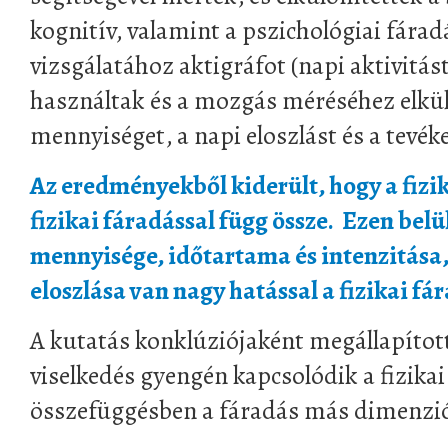
kognitív, valamint a pszichológiai fáradá
vizsgálatához aktigráfot (napi aktivitás
használtak és a mozgás méréséhez elkül
mennyiséget, a napi eloszlást és a tevék
Az eredményekből kiderült, hogy a fizik
fizikai fáradással függ össze. Ezen belü
mennyisége, időtartama és intenzitása,
eloszlása van nagy hatással a fizikai fá
A kutatás konklúziójaként megállapított
viselkedés gyengén kapcsolódik a fizikai
összefüggésben a fáradás más dimenzió