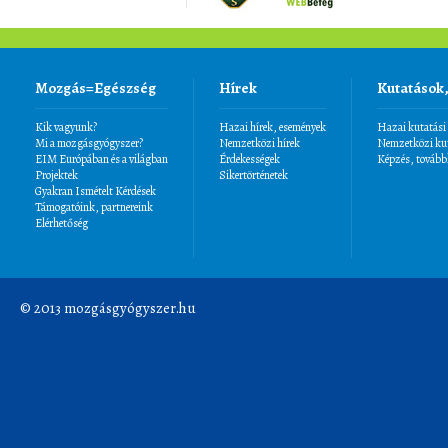
Mozgás=Egészség
Hírek
Kutatások
Kik vagyunk?
Hazai hírek, események
Hazai kutatási
Mi a mozgásgyógyszer?
Nemzetközi hírek
Nemzetközi kut
EIM Európában és a világban
Érdekességek
Képzés, tovább
Projektek
Sikertörténetek
Gyakran Ismételt Kérdések
Támogatóink, partnereink
Elérhetőség
© 2013 mozgásgyógyszer.hu