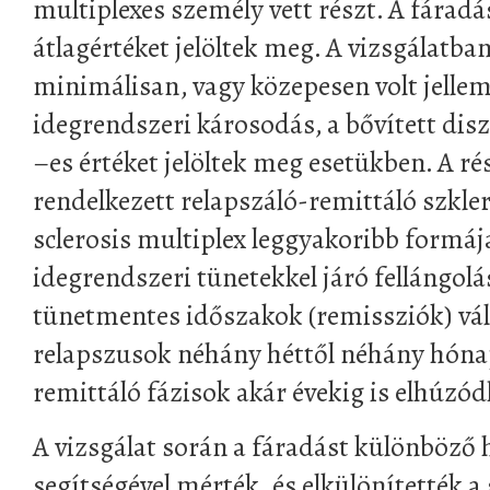
multiplexes személy vett részt. A fáradá
átlagértéket jelöltek meg. A vizsgálatba
minimálisan, vagy közepesen volt jellem
idegrendszeri károsodás, a bővített disz
–es értéket jelöltek meg esetükben. A r
rendelkezett relapszáló-remittáló szkler
sclerosis multiplex leggyakoribb formáj
idegrendszeri tünetekkel járó fellángol
tünetmentes időszakok (remissziók) vál
relapszusok néhány héttől néhány hóna
remittáló fázisok akár évekig is elhúzó
A vizsgálat során a fáradást különböző h
segítségével mérték, és elkülönítették a s