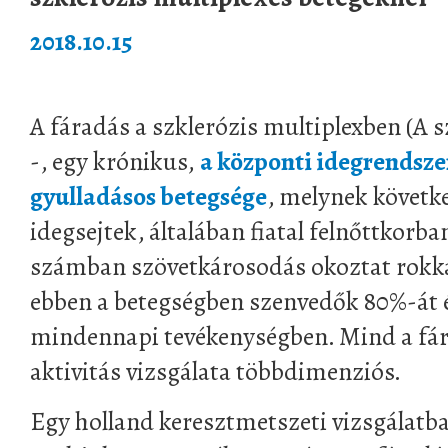
2018.10.15
A fáradás a szklerózis multiplexben (A 
-, egy krónikus,
a központi idegrendsz
gyulladásos betegsége
, melynek követk
idegsejtek, általában fiatal felnőttkorba
számban szövetkárosodás okoztat rokka
ebben a betegségben szenvedők 80%-át ér
mindennapi tevékenységben. Mind a fára
aktivitás vizsgálata többdimenziós.
Egy holland keresztmetszeti vizsgálatba