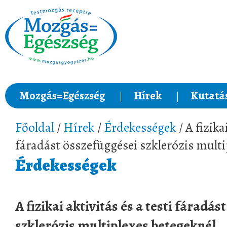
Mozgás=Egészség
Hírek
Kutatá
Főoldal
/
Hírek
/
Érdekességek
/ A fizika
fáradást összefüggései szklerózis multi
Érdekességek
A fizikai aktivitás és a testi fáradá
szklerózis multiplexes betegeknél