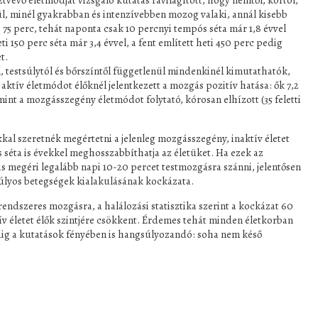
sztvevő életmódját vizsgáló kutatás rávilágított, hogy nemtől, kortól,
ül, minél gyakrabban és intenzívebben mozog valaki, annál kisebb
i 75 perc, tehát naponta csak 10 percnyi tempós séta már 1,8 évvel
ti 150 perc séta már 3,4 évvel, a fent említett heti 450 perc pedig
t.
 testsúlytól és bőrszíntől függetlenül mindenkinél kimutathatók,
aktív életmódot élőknél jelentkezett a mozgás pozitív hatása: ők 7,2
int a mozgásszegény életmódot folytató, kórosan elhízott (35 feletti
kal szeretnék megértetni a jelenleg mozgásszegény, inaktív életet
 séta is évekkel meghosszabbíthatja az életüket. Ha ezek az
s megéri legalább napi 10-20 percet testmozgásra szánni, jelentősen
súlyos betegségek kialakulásának kockázata.
rendszeres mozgásra, a halálozási statisztika szerint a kockázat 60
v életet élők szintjére csökkent. Érdemes tehát minden életkorban
dig a kutatások fényében is hangsúlyozandó: soha nem késő