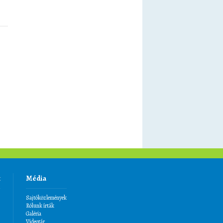
k
Média
Sajtóközlemények
Rólunk írták
Galéria
Videotár