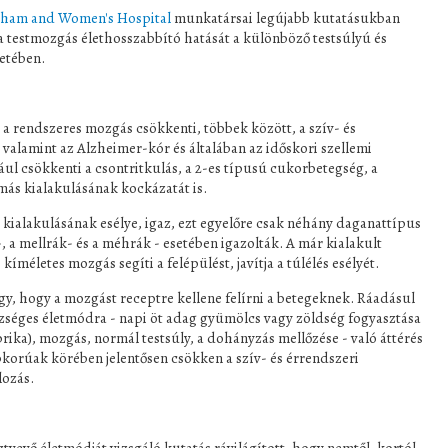
gham and Women's Hospital
munkatársai legújabb kutatásukban
a testmozgás élethosszabbító hatását a különböző testsúlyú és
setében.
a rendszeres mozgás csökkenti, többek között, a szív- és
 valamint az Alzheimer-kór és általában az időskori szellemi
ául csökkenti a csontritkulás, a 2-es típusú cukorbetegség, a
más kialakulásának kockázatát is.
 kialakulásának esélye, igaz, ezt egyelőre csak néhány daganattípus
-, a mellrák- és a méhrák - esetében igazolták. A már kialakult
íméletes mozgás segíti a felépülést, javítja a túlélés esélyét.
y, hogy a mozgást receptre kellene felírni a betegeknek. Ráadásul
észséges életmódra - napi öt adag gyümölcs vagy zöldség fogyasztása
rika), mozgás, normál testsúly, a dohányzás mellőzése - való áttérés
korúak körében jelentősen csökken a szív- és érrendszeri
lozás.