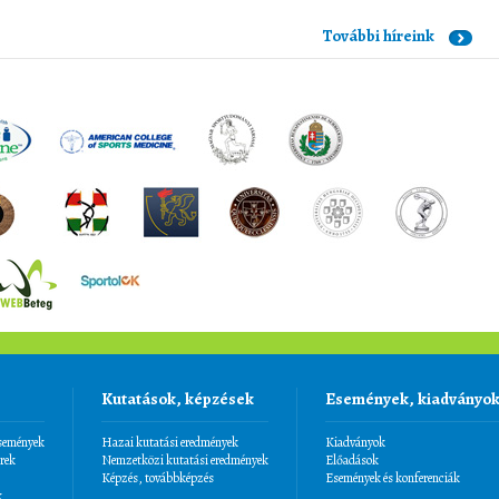
További híreink
Kutatások, képzések
Események, kiadványo
események
Hazai kutatási eredmények
Kiadványok
rek
Nemzetközi kutatási eredmények
Előadások
Képzés, továbbképzés
Események és konferenciák
k