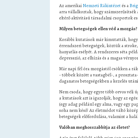
Az amerikai
Nemzeti Rákintézet
és a
Bri
arra vállalkoztak, hogy számszerűsítsék 
eltérő aktivitású társadalmi csoportok e
Milyen betegségek ellen véd a mozgás?
Korábbi kutatások már kimutatták, hogy 
érrendszeri betegségek, köztük a stroke,
hanyatlás esélyét. A rendszeres séta péld
depresszió, az elhízás és a magas vérnyo
Már napi fél óra mozgástól csökken a rák
- többek között a vastagbél-, a prosztata
daganatos betegségekben a kezelés utáni k
Nem csoda, hogy egyre több orvos véli úg
a kutatások azt is igazolják, hogy az eg
(egy adag például egy alma, vagy egy pap
soha nem késő! Az életmódot váltó közép
betegségek előfordulása, valamint a halá
Valóban meghosszabbítja az életet?