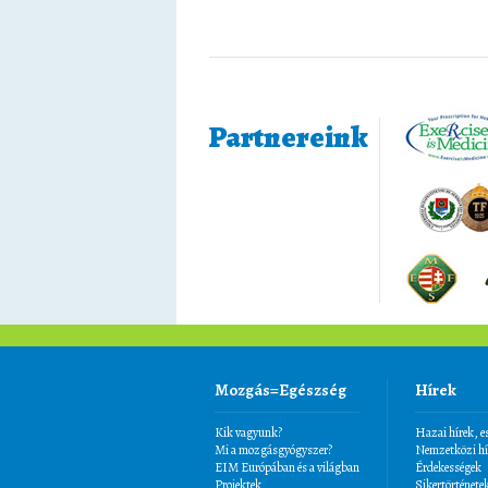
Partnereink
Mozgás=Egészség
Hírek
Kik vagyunk?
Hazai hírek, 
Mi a mozgásgyógyszer?
Nemzetközi hí
EIM Európában és a világban
Érdekességek
Projektek
Sikertörténete