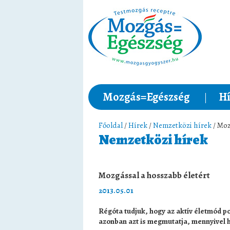
Mozgás=Egészség
Hí
Főoldal
/
Hírek
/
Nemzetközi hírek
/ Moz
Nemzetközi hírek
Mozgással a hosszabb életért
2013.05.01
Régóta tudjuk, hogy az aktív életmód po
azonban azt is megmutatja, mennyivel 