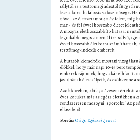
A tíz évet felölelő, több mint 650 ezer ré
súlytól és a testtömegindextől független
lesz a korai halálozás valószínűsége. Het
növeli az élettartamot 40 év felett, míg he
már 4 és fél évvel hosszabb életet jelenthe
A mozgás élethosszabbító hatásai nemtől,
leginkább mégis a normál testsúlyú, igen 
évvel hosszabb életkorra számíthatnak, m
testtömeg-indexű) emberek.
A kutatók kiemelték: mostani vizsgálatuk
élőkkel, hogy már napi 10-15 perc tempós
emberek rájönnek, hogy akár elhízottan i
javulnának életesélyeik, és csökkenne a 
Azok körében, akik 50 évesen tértek át a 
éves korukra már az egész életükben aktí
rendszeresen mozogni, sportolni! Az pe
elkezdeni!
Forrás:
Origo Egészség rovat