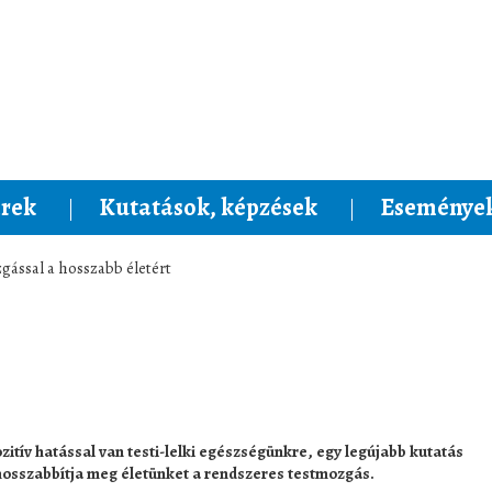
rek
Kutatások, képzések
Események
gással a hosszabb életért
zitív hatással van testi-lelki egészségünkre, egy legújabb kutatás
hosszabbítja meg életünket a rendszeres testmozgás.