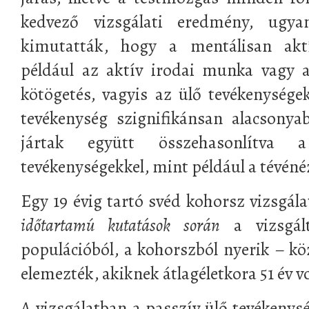
kedvező vizsgálati eredmény, ugya
kimutatták, hogy a mentálisan akt
például az aktív irodai munka vagy a 
kötögetés, vagyis az ülő tevékenysége
tevékenység szignifikánsan alacsonya
jártak együtt összehasonlítva 
tevékenységekkel, mint például a tévéné
Egy 19 évig tartó svéd kohorsz vizsgál
időtartamú kutatások során
a vizsgált
populációból, a kohorszból nyerik – köz
elemezték, akiknek átlagéletkora 51 év vo
A vizsgálatban a passzív ülő tevékenysé