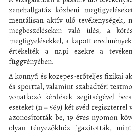
zenehallgatás közbeni megfigyeléseke
mentálisan aktív ülő tevékenységek, 
megbeszéléseken való ülés, a köté
megfigyelésekkel, a kapott eredményeke
értékelték a napi ezekre a tevéken
függvényében.
A könnyű és közepes-erőteljes fizikai a
és sporttal, valamint szabadtéri testmo
vonatkozó kérdések segítségével bec
eseteket (n = 569) két svéd regiszterrel
azonosították be, 19 éves nyomon köve
olyan tényezőkhöz igazították, min