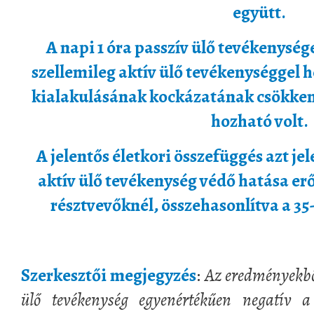
együtt.
A napi 1 óra passzív ülő tevékenysé
szellemileg aktív ülő tevékenységgel 
kialakulásának kockázatának csökken
hozható volt.
A jelentős életkori összefüggés azt jel
aktív ülő tevékenység védő hatása erő
résztvevőknél, összehasonlítva a 35
Szerkesztői megjegyzés
:
Az eredményekbő
ülő tevékenység egyenértékűen negatív 