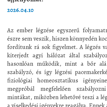
2026.04.10
Az ember légzése egyszerű folyamatn
észre sem veszik, hiszen könnyedén koor
fordítunk rá sok figyelmet. A légzés v
kiterjedt agyi hálózat által szabály
hasonlóan működik, mint a bőr alá 
szabályzó, és így légzési pacemakerk
fiziológiai homeosztatikus igényein
megpróbál megfelelően szabályoz
mintákat, miközben lehetővé teszi a lég
a viselkedési igényekre reagálva. Ennek