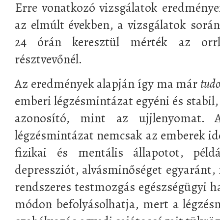
Erre vonatkozó vizsgálatok eredménye
az elmúlt években, a vizsgálatok sor
24 órán keresztül mérték az orrl
résztvevőnél.
Az eredmények alapján így ma már
tud
emberi légzésmintázat egyéni és stabil
azonosító, mint az ujjlenyomat. 
légzésmintázat nemcsak az emberek id
fizikai és mentális állapotot, péld
depressziót, alvásminőséget egyaránt,
rendszeres testmozgás egészségügyi hat
módon befolyásolhatja, mert a légzés