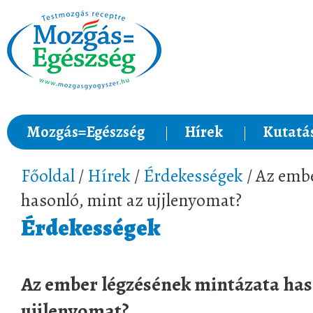
Mozgás=Egészség
Hírek
Kutatá
Főoldal
/
Hírek
/
Érdekességek
/ Az emb
hasonló, mint az ujjlenyomat?
Érdekességek
Az ember légzésének mintázata has
ujjlenyomat?