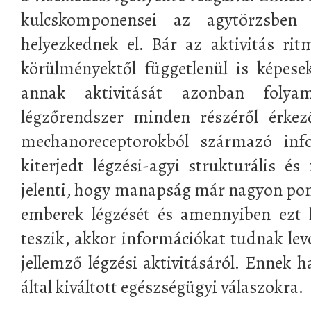
kulcskomponensei az agytörzsben
helyezkednek el. Bár az aktivitás rit
körülményektől függetlenül is képesek
annak aktivitását azonban folya
légzőrendszer minden részéről érkez
mechanoreceptorokból származó inf
kiterjedt légzési-agyi strukturális és
jelenti, hogy manapság már nagyon pont
emberek légzését és amennyiben ezt 
teszik, akkor információkat tudnak le
jellemző légzési aktivitásáról. Ennek 
által kiváltott egészségügyi válaszokra.