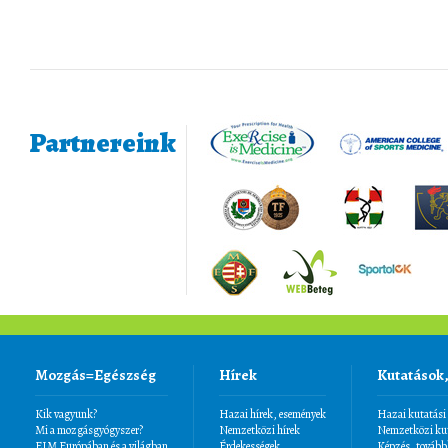
Partnereink
Mozgás=Egészség
Hírek
Kutatások
Kik vagyunk?
Hazai hírek, események
Hazai kutatási
Mi a mozgásgyógyszer?
Nemzetközi hírek
Nemzetközi kut
EIM Európában és a világban
Érdekességek
Képzés, tovább