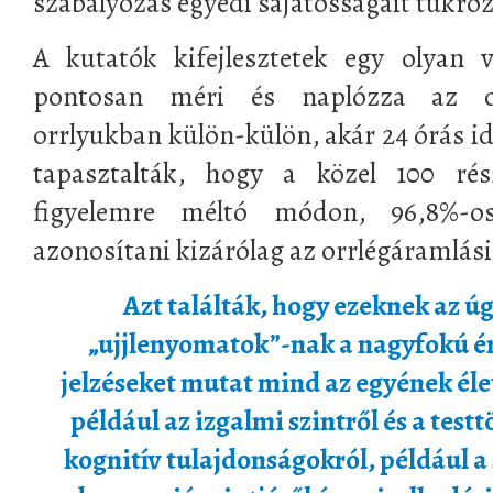
szabályozás egyedi sajátosságait tükröz
A kutatók kifejlesztetek egy olyan v
pontosan méri és naplózza az or
orrlyukban külön-külön, akár 24 órás i
tapasztalták, hogy a közel 100 rész
figyelemre méltó módon, 96,8%-o
azonosítani kizárólag az orrlégáramlási
Azt találták, hogy ezeknek az ú
„ujjlenyomatok”-nak a nagyfokú é
jelzéseket mutat mind az egyének éle
például az izgalmi szintről és a tes
kognitív tulajdonságokról, például a 